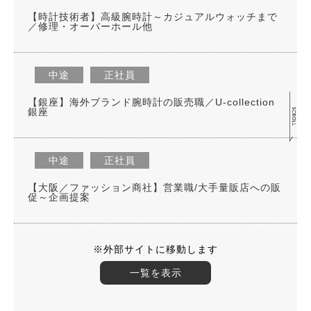
【時計技術者】高級腕時計～カジュアルウォッチまで
／修理・オーバーホール他
中途
正社員
【銀座】海外ブランド腕時計の販売職／U-collection
銀座
中途
正社員
【大阪／ファッション商社】営業職/大手量販店への販
促～企画提案
※外部サイトに移動します
一覧を表示