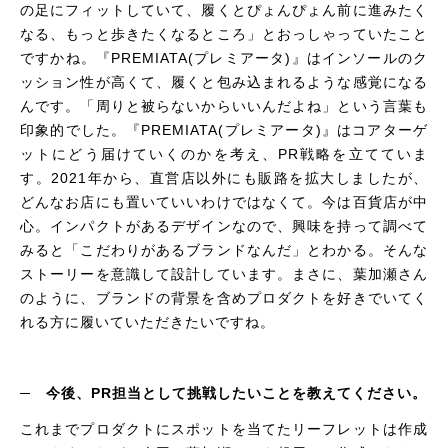
の足にフィットしていて、履くとぴょんぴょん前に進みたく
なる、もっと歩きたくなるところ」とおっしゃっていたこと
ですかね。『
PREMIATA
(プレミアータ)』はインソールのク
ッション性が高くて、履くと包み込まれるような感覚になる
んです。「周りと被らないからいいんだよね」という言葉も
印象的でした。『
PREMIATA
(プレミアータ)』はコアターゲ
ットにどう届けていくのかを考え、PR戦略を立てていま
す。2021年から、直営店以外にも販路を拡大しましたが、
どんなお店にも置いていいわけではなくて。今は百貨店が中
心。インパクトがあるデザインなので、興味を持って調べて
みると「こだわりがあるブランドなんだ」とわかる。そんな
ストーリーを意識して設計しています。まさに、葉加瀬さん
のように、ブランドの背景を含めプロダクトを好きでいてく
れる方に履いていただきたいですね。
─ 今後、PR担当として挑戦したいことを教えてください。
これまでプロダクトにスポットを当てたリーフレットは作成