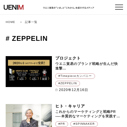
HOME
記事一覧
# ZEPPELIN
プロジェクト
ウエニ貿易のブランド戦略が生んだ快
進撃
――
ZEPPELINが2020年4つのアワード
Timepieceカンパニー
で受賞！
ZEPPELIN
2020年12月16日
ヒト・キャリア
これからのマーケティングと戦略PR
――
本質的なマーケティングを実践する
ためには？
PR
SPINNAKER