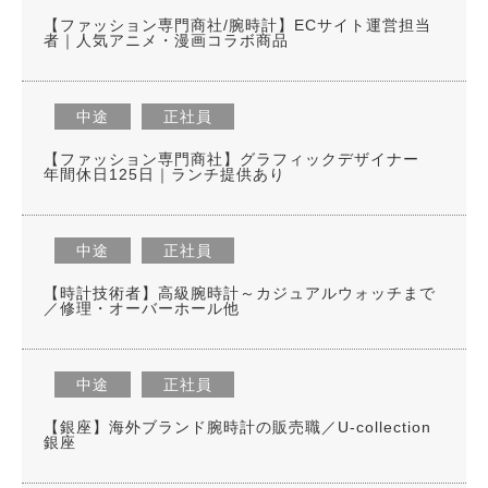
【ファッション専門商社/腕時計】ECサイト運営担当
者｜人気アニメ・漫画コラボ商品
中途
正社員
【ファッション専門商社】グラフィックデザイナー
年間休日125日｜ランチ提供あり
中途
正社員
【時計技術者】高級腕時計～カジュアルウォッチまで
／修理・オーバーホール他
中途
正社員
【銀座】海外ブランド腕時計の販売職／U-collection
銀座