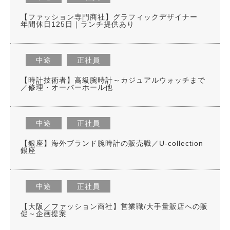
【ファッション専門商社】グラフィックデザイナー
年間休日125日｜ランチ提供あり
中途
正社員
【時計技術者】高級腕時計～カジュアルウォッチまで
／修理・オーバーホール他
中途
正社員
【銀座】海外ブランド腕時計の販売職／U-collection
銀座
中途
正社員
【大阪／ファッション商社】営業職/大手量販店への販
促～企画提案