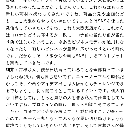
古根：
昨年からプロテインも扱っていますが、入社以来ほぼ
香水しかやったことがありませんでした。これからはもっと
新しい商材へ携わってみたいですね。商品開発や企画など
も、ここ大阪からやっていきたいです。あとはSNSを使った
発信もしていきたいですね。これも大阪支店から。これから
はコロナとどう共存するか、既にコロナ前の当たり前が当た
り前ではないということ。今あるビジネスモデルが通用しな
くなったり、新しいビジネスが急激に広がったりという時代
です。だからこそ、大阪から企画も
SNS
によるアウトプット
も実現していきたいです。
細井：
古根さん、僕が日頃言っていることを全部持っていき
ましたね(笑)。僕も同じ想いです。ニューノーマルな時代だ
からこそ、企画やアイデア出しは大阪からもチャレンジでき
るでしょうし、切り開こうとしているポイントです。個人的
な目標としては、もっと周りの人を巻き込んで仕事をしてみ
たいですね。プロテインの時は、周りへ相談こそできていま
したが、自分でどう売るか考えて、行動に移すことが多かっ
たので。チーム一丸となってみんなが思い切り働けるような
環境づくりをしていきたいと思います。そして古根さんの爆