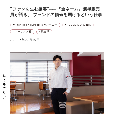
"ファンを生む接客"
――
『金ネーム』獲得販売
員が語る、 ブランドの価値を届けるという仕事
FashionandLifestyleカンパニー
PELLE MORBIDA
キャリア入社
販売職
2026年03月10日
ヒト・キャリア