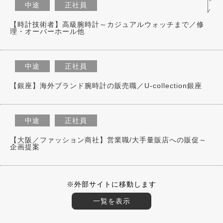
中途
正社員
【時計技術者】高級腕時計～カジュアルウォッチまで／修
理・オーバーホール他
中途
正社員
【銀座】海外ブランド腕時計の販売職／U-collection銀座
中途
正社員
【大阪／ファッション商社】営業職/大手量販店への販促～
企画提案
※外部サイトに移動します
一覧を表示