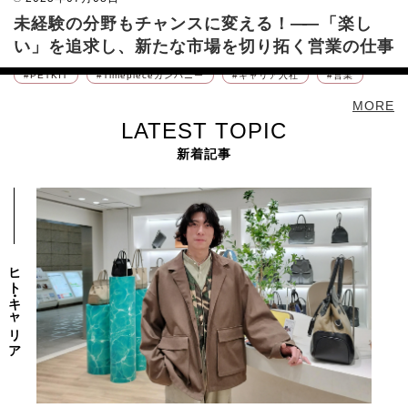
"ファンを生む接客"
未経験の分野もチャンスに変える！
入社2年目で挑んだ新規ハンターへの道
――
『金ネーム』獲得販売員
――
「楽し
が語る、 ブランドの価値を届けるという仕事
い」を追求し、新たな市場を切り拓く営業の仕事
――
これまでのアプローチ手順を見直した新規営
業の進め方
FashionandLifestyleカンパニー
PETKIT
Timepieceカンパニー
Timepieceカンパニー
営業
PELLE MORBIDA
新卒入社
キャリア入社
新規営業
営業
キャリア入社
販売職
MORE
LATEST TOPIC
新着記事
ヒト・キャリア