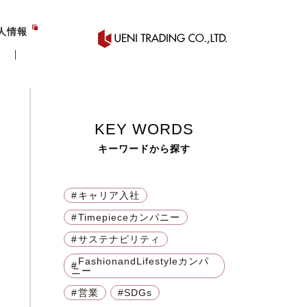
人情報
KEY WORDS
キーワードから探す
キャリア入社
Lifestyleカンパニー
営業
Timepieceカンパニー
RBIDA
PR
サステナビリティ
ドマネジメント
FashionandLifestyleカンパ
ニー
PETKIT
PREMIATA
営業
SDGs