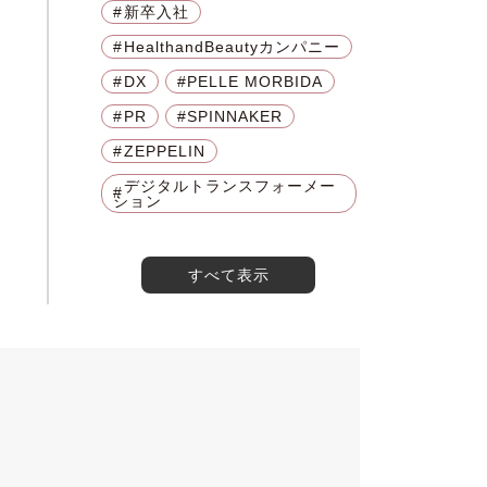
ーケティング
事業戦略
新卒入社
HealthandBeautyカンパニー
解決型ビジネス
DX
PELLE MORBIDA
PR
SPINNAKER
ZEPPELIN
デジタルトランスフォーメー
ション
すべて表示