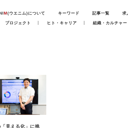
NI
M
(ウエニム)について
キーワード
記事一覧
求
プロジェクト
ヒト・キャリア
組織・カルチャー
KEY WORDS
キーワードから探す
eceカンパニー
サステナビリティ
Fashionand
ealthandBeautyカンパニー
DX
PELLE MO
N
デジタルトランスフォーメーション
ブラン
HOME AQUA SAVON
KENRAN
Mizu
の「見える化」に挑