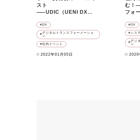
インバウンド
システム
スト
む！
―
――
UDIC（UENI DX
フォ
大阪支店
採用
新
INNOVATION CUP）開催
こし
DX
DX
レポート
社内イベント
経理財務
デジタルトランスフォーメーショ
シス
ン
デジ
社内イベント
ン
2022年01月05日
202