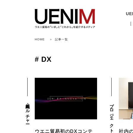
UE
HOME
記事一覧
# DX
キャリア入社
Timepi
SDGs
新卒入社
H
組織・カルチャー
プロジェクト
SPINNAKER
ZEPPELI
人事労務部
商品開発
ウエニ貿易初のDXコンテ
社内