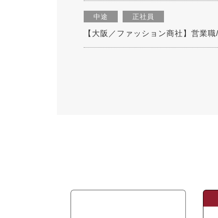
中途
正社員
【大阪／ファッション商社】営業職