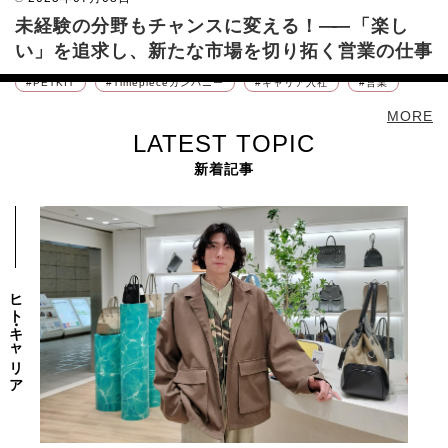
"ファンを生む接客"
未経験の分野もチャンスに変える！
入社2年目で挑んだ新規ハンターへの道
――
『金ネーム』獲得販売員
――
「楽し
が語る、 ブランドの価値を届けるという仕事
い」を追求し、新たな市場を切り拓く営業の仕事
――
これまでのアプローチ手順を見直した新規営
業の進め方
FashionandLifestyleカンパニー
PETKIT
Timepieceカンパニー
Timepieceカンパニー
営業
PELLE MORBIDA
新卒入社
キャリア入社
新規営業
営業
キャリア入社
販売職
MORE
LATEST TOPIC
新着記事
ヒト・キャリア