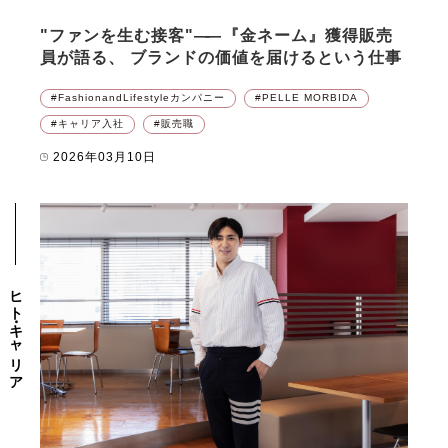
"ファンを生む接客"
――
『金ネーム』獲得販売
員が語る、 ブランドの価値を届けるという仕事
FashionandLifestyleカンパニー
PELLE MORBIDA
キャリア入社
販売職
2026年03月10日
ヒト・キャリア