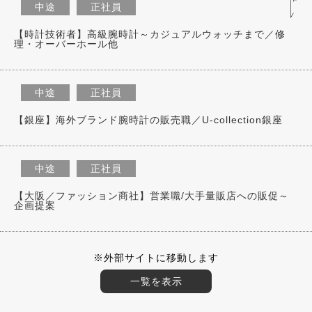
中途
正社員
【時計技術者】高級腕時計～カジュアルウォッチまで／修
理・オーバーホール他
中途
正社員
【銀座】海外ブランド腕時計の販売職／U-collection銀座
中途
正社員
【大阪／ファッション商社】営業職/大手量販店への販促～
企画提案
※外部サイトに移動します
一覧を表示