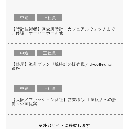
中途
正社員
【時計技術者】高級腕時計～カジュアルウォッチまで
／修理・オーバーホール他
中途
正社員
【銀座】海外ブランド腕時計の販売職／U-collection
銀座
中途
正社員
【大阪／ファッション商社】営業職/大手量販店への販
促～企画提案
※外部サイトに移動します