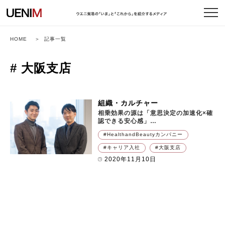
HOME
記事一覧
# 大阪支店
組織・カルチャー
相乗効果の源は「意思決定の加速化×確
認できる安心感」
――
大阪支店 Health & Beauty編
HealthandBeautyカンパニー
キャリア入社
大阪支店
2020年11月10日