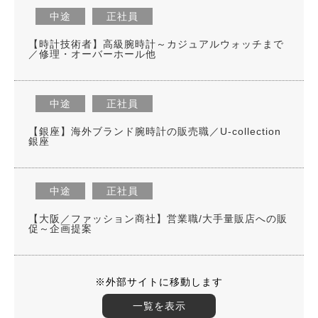
中途
正社員
【時計技術者】高級腕時計～カジュアルウォッチまで
／修理・オーバーホール他
中途
正社員
【銀座】海外ブランド腕時計の販売職／U-collection
銀座
中途
正社員
【大阪／ファッション商社】営業職/大手量販店への販
促～企画提案
※外部サイトに移動します
一覧を表示