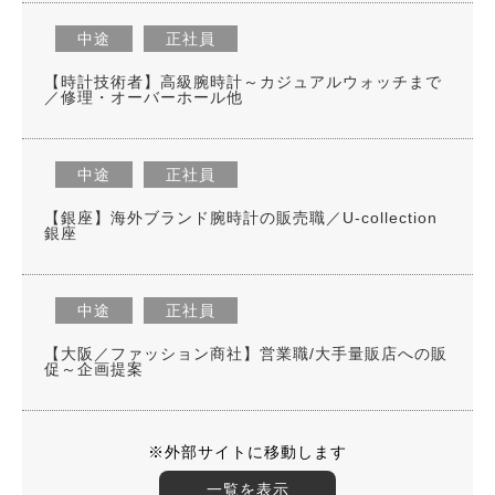
中途
正社員
【時計技術者】高級腕時計～カジュアルウォッチまで
／修理・オーバーホール他
中途
正社員
【銀座】海外ブランド腕時計の販売職／U-collection
銀座
中途
正社員
【大阪／ファッション商社】営業職/大手量販店への販
促～企画提案
※外部サイトに移動します
一覧を表示